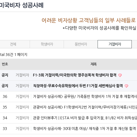
어려운 비자상황 고객님들의 일부 사례들로
*다양한 미국비자의 성공사례를 확인하실
전체
학생비자
동반비자
거절비자
tal 36건
1 페이지
번호
제목
공지
거절비자
F1-3회 거절이력/미국한의학 영주권목적 학생비자 합격
공지
거절비자
직장여성-무료수속유학원에서 두번 F1거절 세번째심사 합격
36
거절비자
거절비자 성공사례> 공무원/ 가족동반 학생비자 1차 거절 후 재합격
35
거절비자
관광비자 성공사례> F1학생비자2번 거절이력/무비자장기체류/시
34
거절비자
관광 인터뷰후기 | ESTA 비자 발급 후 입국거절, B1/B2 비자 취득성공 
33
거절비자
학생비자 성공사례- 30대 미혼 여성/ 재직중 1차 거절 후 재신청 합격