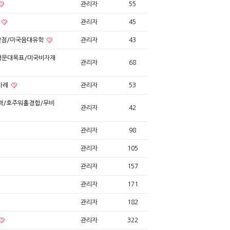
관리자
55
관리자
45
학점/미국음대유학
관리자
43
/명문대목표/미국비자재
관리자
68
사례
관리자
53
력/호주워홀경험/무비
관리자
42
관리자
98
관리자
105
관리자
157
관리자
171
관리자
182
관리자
322