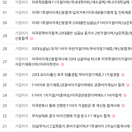
32
거절비자
타유학원통해 F1거절이력/국내대학자퇴/재수공백/캐나다대학실패
31
거절비자
미국F1학생비자재신청합격-입국거부/미국내쌍둥이형제 및 친척체류
30
거절비자
미국F1학생비자재신청합격-20대중반싱글남/F1비자거절이력/낮은
거절비자
미국유학비자합격-20대중반 싱글남 혼자서 2번거절이력/낮은학점
29
신청합격
28
거절비자
30대싱글남/과거F1비자 두번거절이력/무비자장기체류/재신청합격
거절비자
미국비자재신청합격사례-30대 싱글여성 퇴사후 미국학생비자거절이
27
자장기체류이력/미국어학연수
26
거절비자
20대 요리사출신 호주 워홀경험,무비자장기체류,F1거절경험
25
거절비자
F1비자로 장기체류/관광비자거절이력에도 관광비자재심사 합격
24
거절비자
F1비자 1차거절/미혼여성/미국잦은방문이력에도 F1비자합격
23
거절비자
미국변호사 통해 진행한 F1비자 거절받은 후 재신청 합격사례
22
거절비자
무직상태로 혼자 비자진행해 거절 받고 F1 재심사 합격
21
거절비자
30살무직/CC입학혼자 준비거절이력/F1학생비자 2차심사합격사례