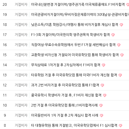
20
거절비자
미국내신분변경 거절이력/영주권가족 미국체류중에도 F1비자합격
19
거절비자
미국관광비자거절이력/무비자잦은체류이력의 30대남성-관광비자합
18
거절비자
낮은소득/미혼 학원강사/여행사 통해 비자거절후 재심사 합격
17
거절비자
F1-3회 거절이력/미국한의학 영주권목적 학생비자 합격
16
거절비자
직장여성-무료수속유학원에서 두번 F1거절 세번째심사 합격
15
거절비자
교환학생 비자신청 거절되어 미국유학닷컴 통해 학생비자 합격
14
거절비자
무직상태로 1차거절 후 2차심차에서 F1비자 합격
13
거절비자
타유학원 거절 후 미국유학닷컴 통해 미국F1비자 재신청 합격
12
거절비자
과거 2번 비자거절 후 미국유학닷컴 통해 F1합격
11
거절비자
중국유학시 학생비자 거절 후, F1비자 재신청 합격
10
거절비자
2번 거절 후 미국유학닷컴 통해 J1비자합격사례
9
거절비자
미국동반비자 1차 거절 후 2차 재심사 합격 사례
8
거절비자
타 대형유학원 통해 거절받고, 미국유학닷컴에서 F1 심사합격