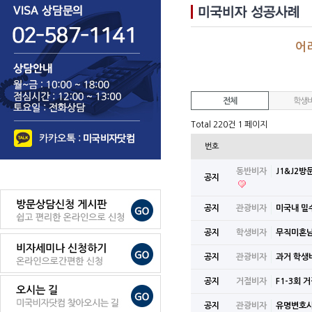
어
전체
학생
Total 220건
1 페이지
번호
동반비자
J1&J2
공지
공지
관광비자
미국내 밀
공지
학생비자
무직미혼
공지
관광비자
과거 학생
공지
거절비자
F1-3회
공지
관광비자
유명변호사