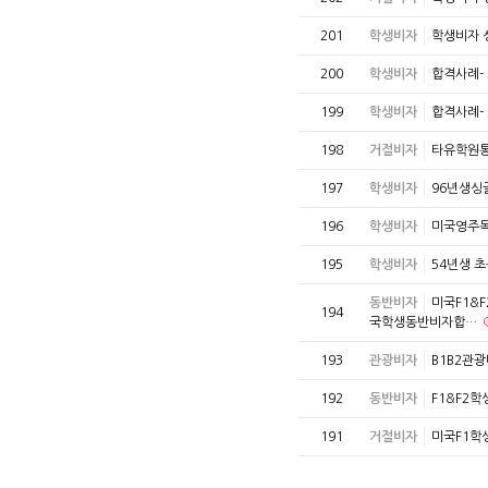
201
학생비자
학생비자 
200
학생비자
합격사례-
199
학생비자
합격사례-
198
거절비자
타유학원통
197
학생비자
96년생싱
196
학생비자
미국영주목
195
학생비자
54년생 
동반비자
미국F1&F
194
국학생동반비자합…
193
관광비자
B1B2관
192
동반비자
F1&F2
191
거절비자
미국F1학