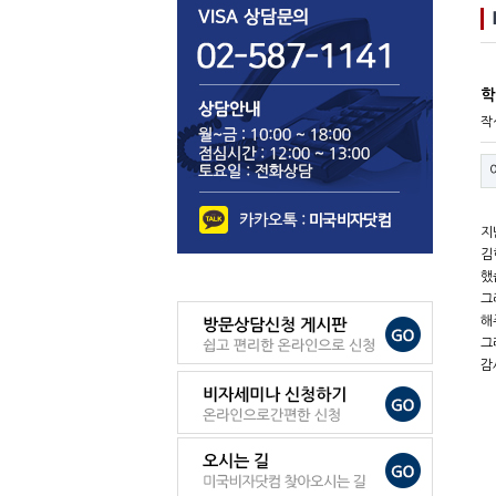
학
작
지
김
했
그
해
그
감