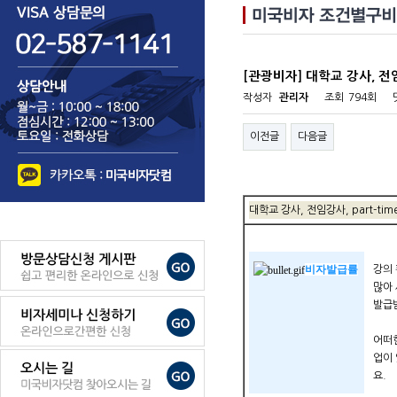
[관광비자] 대학교 강사, 전임강
작성자
관리자
조회
794회
이전글
다음글
대학교 강사, 전임강사, part-tim
비자발급률
강의
많아
발급
어떠
업이
요.