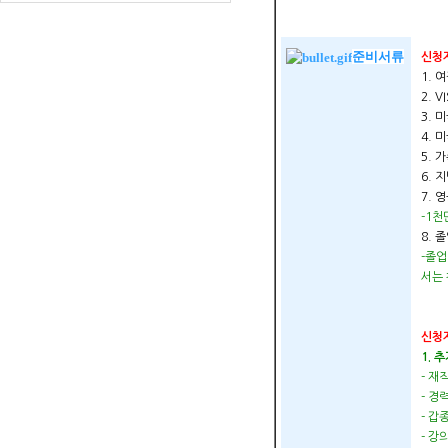
준비서류
신청
1. 
2. 
3. 
4. 
5. 
6. 
7.
영
-1천
8. 
-졸업
서는 
신청자
1. 
- 재
- 경
- 갑
- 강