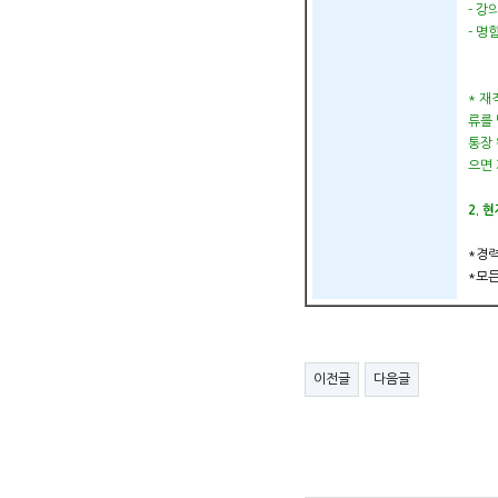
- 강
- 명
* 
류를
통장
으면 
2. 
*경력
*모든
이전글
다음글