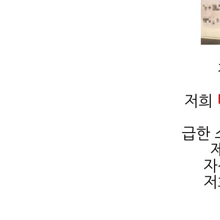
저희
급한 
자
저