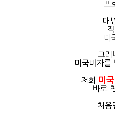
프
매년
작
미
그러
미국비자를 
미국
저희
바로 
처음