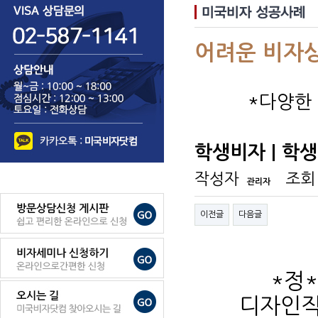
어려운 비자
*다양한
학생비자 | 학
작성자
조회
관리자
이전글
다음글
*정*
디자인직