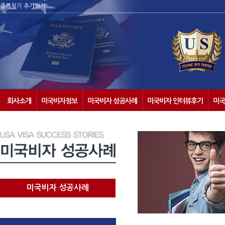
즐겨찾기 추가하기
회사소개
미국비자정보
미국비자 성공사례
미국비자 인터뷰후기
미국
미국비자 성공사례