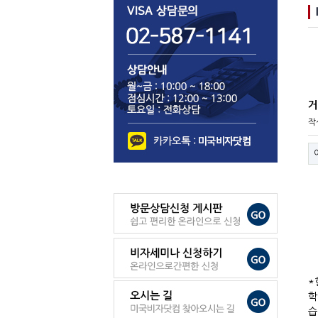
거
작
*
학
습