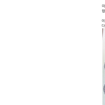
미
렵
이
다