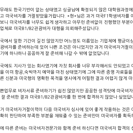
무래도 한국기반이 없는 상태였고 싱글남에 확정되지 않은 대학원과정에
고 미국비자를 거절받았을거랍니다. *현*님은 과거 미국F1학생비자를 
보니 미국비자를 너무도 쉽게 생각하고 아무런 준비없이 진행했던 부분
업체로 미국B1/B2관광비자 대행을 의뢰해주셨답니다.
국에서 일한 기간이 길진 않았지만 어느정도 이름있는 기업체에 평균이상의
광비자를 준비하는데 있어 나쁜 조건은 아니었지만 과거 미국비자거절이력
기에 하나하나 꼼꼼하게 잘 준비해 나갈 수 밖에 없었답니다.
국에도 지사가 있는 회사였기에 자칫 회사를 너무 부각해서도 안되었고 
을 이미 항공,숙박까지 예약을 마친 상태였기에 그에 따른 증명 자료들을
른 신분과 미국행의 명확한 목적을 영사에게 어필한 결과 어렵지 않게 미
쁜업무로 비자서류 준비하기가 쉽진 않았지만 꼼꼼한 성격탓에 미국비
 잘 준비한 결과 미국B1/B2관광비자를 한 번에 합격하지 않았나 싶었답
거 미국비자거절이력이 다음 미국비자 심사에 있어 좋게 작용하는 것은
확히 판단하여 부족한 부분을 채워줄 수 있는 준비만이 미국비자를 획득
에 따른 준비는 미국비자전문가와 함께 준비 하신다면 미국비자 합격의 