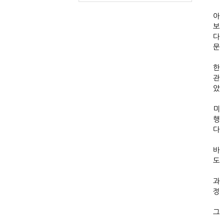
아
보
다
문
한
관
았
미
행
다
바
도
과
정
그