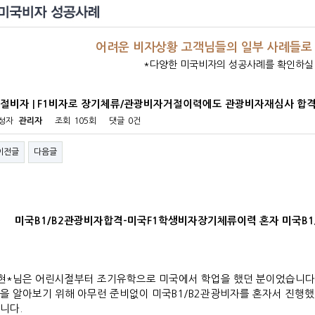
어려운 비자상황 고객님들의 일부 사례들로
*다양한 미국비자의 성공사례를 확인하실
절비자 | F1비자로 장기체류/관광비자거절이력에도 관광비자재심사 합
성자
관리자
조회
105회
댓글
0건
이전글
다음글
미국B1/B2관광비자합격-미국F1학생비자장기체류이력 혼자 미국B1/
현*님은 어린시절부터 조기유학으로 미국에서 학업을 했던 분이었습니다
을 알아보기 위해 아무런 준비없이 미국B1/B2관광비자를 혼자서 진행
니다.