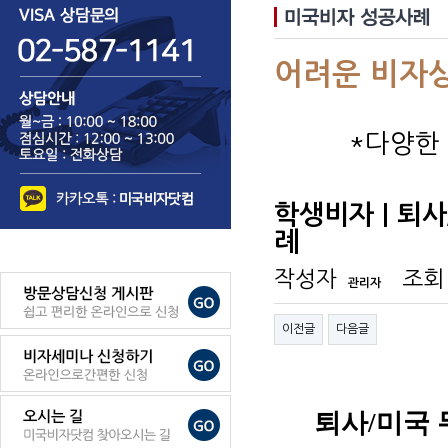
어려운 비자
*다양한
학생비자 | 퇴
례
작성자
조회
관리자
이전글
다음글
퇴사/미국 