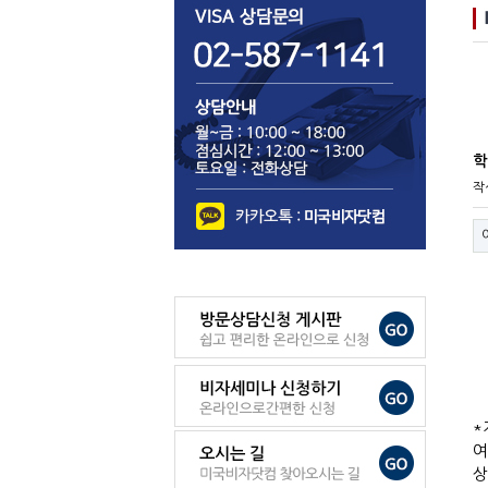
학
작
*
여
상