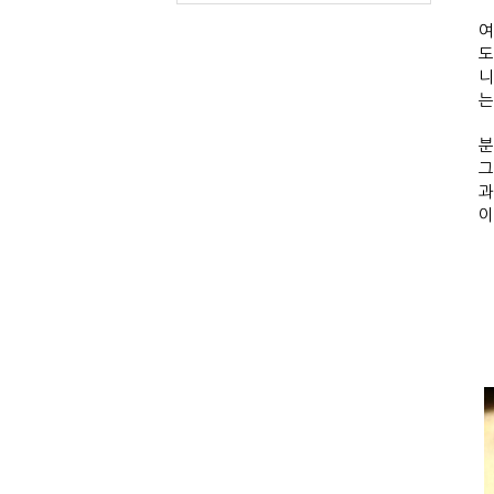
여
도
는
분
그
과
이