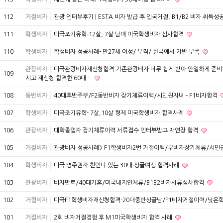
112
거절비자
관광 인터뷰후기 | ESTA 비자 발급 후 입국거절, B1/B2 비자 취득성공 
111
학생비자
미국조기유학-12살, 7살 남매 미국학생비자 심사합격
110
학생비자
학생비자 성공사례- 만27세 여성/ 무직/ 한국에서 기반 부족
관광비자
미국관광비자재신청합격-기존관광비자 너무 쉽게 받아 안일하게 준
109
시고 재신청 합격한 60대…
108
동반비자
40대후반주부/F2동반비자 장기체류이력/시민권자녀 - F1비자합격
107
학생비자
미국조기유학- 7살,10살 형제 미국학생비자 합격사례
106
관광비자
대학졸업자 장기체류이력 서류접수 인터뷰받고 재연장 합격
105
거절비자
관광비자 성공사례> F1학생비자2번 거절이력/무비자장기체류/시
104
학생비자
미국 영주권자 친언니 있는 30대 싱글여성 합격사례
103
관광비자
비자만료/40대기혼/미국내지인체류/B1B2비자서류심사합격
102
거절비자
미국F1학생비자재신청합격-20대중반싱글남/F1비자거절이력/낮은
101
거절비자
2회 비자거절경험 후 M1미국학생비자 합격 사례