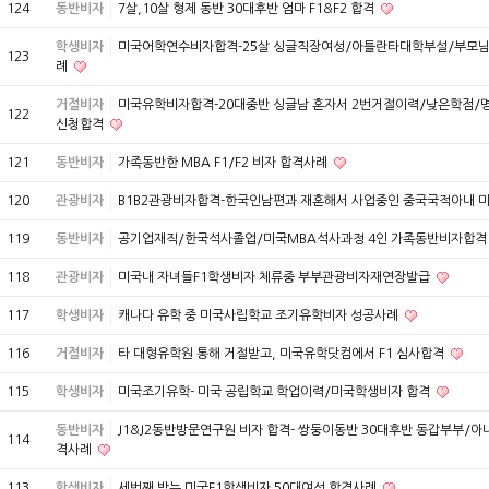
124
동반비자
7살,10살 형제 동반 30대후반 엄마 F1&F2 합격
학생비자
미국어학연수비자합격-25살 싱글직장여성/아틀란타대학부설/부모님
123
례
거절비자
미국유학비자합격-20대중반 싱글남 혼자서 2번거절이력/낮은학점
122
신청합격
121
동반비자
가족동반한 MBA F1/F2 비자 합격사례
120
관광비자
B1B2관광비자합격-한국인남편과 재혼해서 사업중인 중국국적아내
119
동반비자
공기업재직/한국석사졸업/미국MBA석사과정 4인 가족동반비자합
118
관광비자
미국내 자녀들F1학생비자 체류중 부부관광비자재연장발급
117
학생비자
캐나다 유학 중 미국사립학교 조기유학비자 성공사례
116
거절비자
타 대형유학원 통해 거절받고, 미국유학닷컴에서 F1 심사합격
115
학생비자
미국조기유학- 미국 공립학교 학업이력/미국학생비자 합격
동반비자
J1&J2동반방문연구원 비자 합격- 쌍둥이동반 30대후반 동갑부부/아
114
격사례
113
학생비자
세번째 받는 미국F1학생비자 50대여성 합격사례