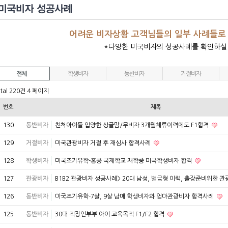
어려운 비자상황 고객님들의 일부 사례들로
*다양한 미국비자의 성공사례를 확인하실
전체
학생비자
동반비자
거절비자
tal 220건
4 페이지
번호
제목
130
동반비자
친척아이들 입양한 싱글맘/무비자 3개월체류이력에도 F1합격
129
거절비자
미국관광비자 거절 후 재심사 합격사례
128
학생비자
미국조기유학-홍콩 국제학교 재학중 미국학생비자 합격
127
관광비자
B1B2 관광비자 성공사례> 20대 남성, 벌금형 이력, 출장준비위한 
126
동반비자
미국조기유학-7살, 9살 남매 학생비자와 엄마관광비자 합격사례
125
동반비자
30대 직장인부부 아이 교육목적 F1/F2 합격