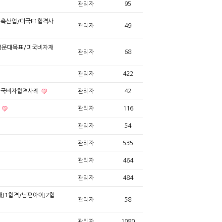
관리자
95
축산업/미국F1합격사
관리자
49
/명문대목표/미국비자재
관리자
68
관리자
422
 미국비자합격사례
관리자
42
격
관리자
116
관리자
54
관리자
535
관리자
464
관리자
484
내J1합격/남편아이J2합
관리자
58
관리자
1080