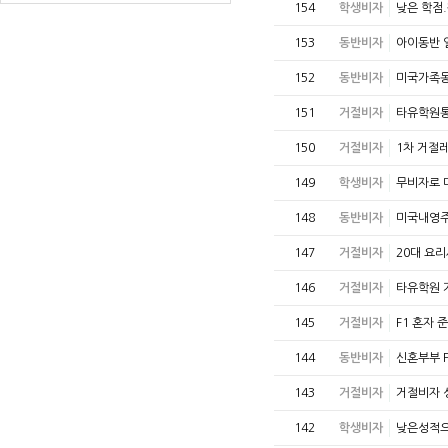
154
학생비자
낮은 학점
153
동반비자
아이동반 
152
동반비자
미국가족동
151
거절비자
타유학원통
150
거절비자
1차 거절
149
학생비자
무비자로 
148
동반비자
미국내영주
147
거절비자
20대 요
146
거절비자
타유학원 
145
거절비자
F1 혼자 
144
동반비자
신혼부부 
143
거절비자
거절비자 
142
학생비자
낮은성적으