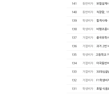
141
동반비자
보험설계사 
140
동반비자
직장맘, 1
139
학생비자
합격사례-
138
학생비자
비행조종사
137
거절비자
중국유학시
136
거절비자
과거 2번
135
학생비자
​고등학교 
134
거절비자
미국동반비
133
거절비자
30대싱글
132
거절비자
F1학생비
131
학생비자
호텔 식음