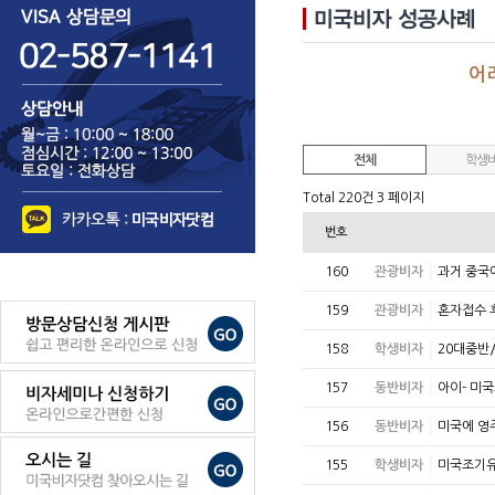
어
전체
학생
Total 220건
3 페이지
번호
160
관광비자
과거 중국
159
관광비자
혼자접수 
158
학생비자
20대중반
157
동반비자
아이- 미국
156
동반비자
미국에 영주
155
학생비자
미국조기유