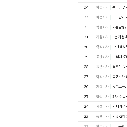
34
학생비자
부모님 영
33
학생비자
미국단기교
32
학생비자
미혼남성/
31
거절비자
2번 거절
30
학생비자
96년생싱
29
동반비자
F1비자 
28
동반비자
결혼식 앞
27
학생비자
학생비자 
26
거절비자
낮은소득/
25
학생비자
38세싱글
24
거절비자
F1비자로
23
동반비자
F1&F2
22
학생비자
미국유학 