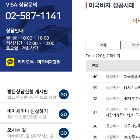
어
전체
학생
Total 220건
7 페이지
번호
40
학생비자
미국학생비
39
동반비자
J1&J2
38
동반비자
40대부부
거절비자
미국비자재
37
자장기체류이력/미국
36
동반비자
미국내영주
35
거절비자
30살무직