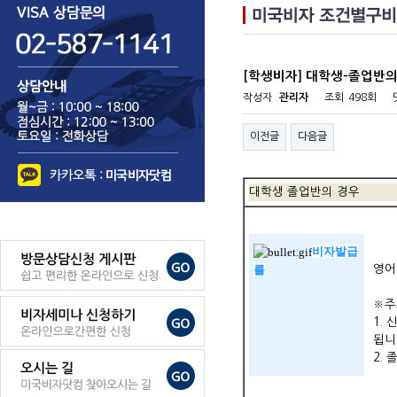
[학생비자] 대학생-졸업반의
작성자
관리자
조회
498회
이전글
다음글
대학생 졸업반의 경우
비자발급
률
영어
※주
1.
됩니
2.