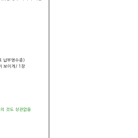
수료 납부영수증)
귀 보이게/ 1장
족의 것도 상관없음