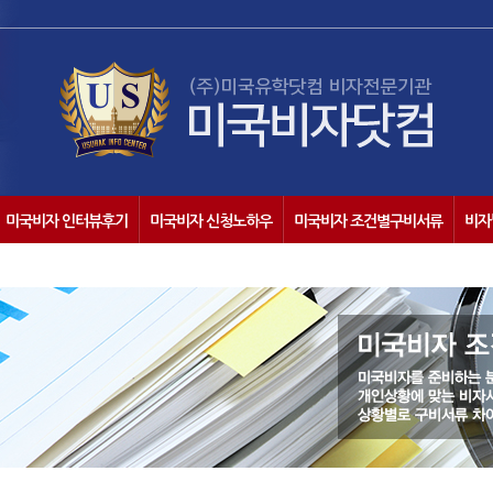
미국비자 인터뷰후기
미국비자 신청노하우
미국비자 조건별구비서류
비자