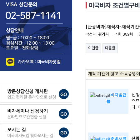
[관광비자]재직자-재직기
작성자
관리자
조회
389회
이전글
다음글
재직 기간이 짧고 소득증명이
비자발급
신청
률
으므
다.
준비서류
신청