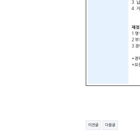
3.
4.
재정
1.
2.
3.
*경
*모
이전글
다음글