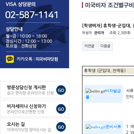
[학생비자] 휴학생-군입대,
작성자
관리자
조회
2,385회
이전글
다음글
휴학생 (군입대, 전역등)
비자발급
서류
률
인터
준비서류
1.
2.