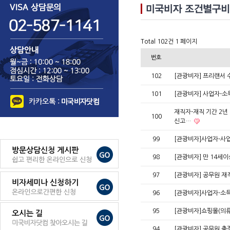
Total 102건
1 페이지
번호
102
[관광비자] 프리랜서
101
[관광비자] 사업자-
재직자-재직 기간 2년
100
신고…
99
[관광비자]사업자-사
98
[관광비자] 만 14세
97
[관광비자] 공무원 재
96
[관광비자]사업자-소득
95
[관광비자]쇼핑몰(의류
94
[관광비자] 공무원 출